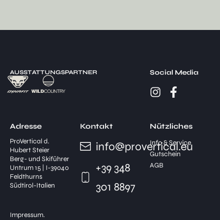
Social Media
AUSSTATTUNGSPARTNER
Adresse
Kontakt
Nützliches
ProVertical d.
Info & Service
info@provertical.eu
Hubert Steier
Gutschein
Berg- und Skiführer
+39 348
AGB
Untrum 15 | I-39040
Feldthurns
301 8897
Südtirol-Italien
Impressum.