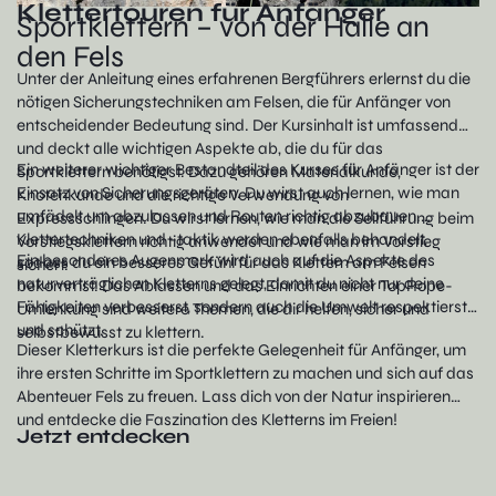
Klettertouren für Anfänger
Sportklettern – von der Halle an
den Fels
Unter der Anleitung eines erfahrenen Bergführers erlernst du die
nötigen Sicherungstechniken am Felsen, die für Anfänger von
entscheidender Bedeutung sind. Der Kursinhalt ist umfassend
und deckt alle wichtigen Aspekte ab, die du für das
Ein weiterer wichtiger Bestandteil des Kurses für Anfänger ist der
Sportklettern benötigst. Dazu gehören Materialkunde,
Einsatz von Sicherungsgeräten. Du wirst auch lernen, wie man
Knotenkunde und die richtige Verwendung von
umfädelt um abzulassen und Routen richtig abzubauen.
Expressschlingen. Du wirst lernen, wie man die Seilführung beim
Klettertechniken und -taktik werden ebenfalls behandelt,
Vorstiegsklettern richtig anwendet und wie man im Vorstieg
Ein besonderes Augenmerk wird auch auf die Aspekte des
sodass du ein besseres Gefühl für das Klettern am Felsen
sichert.
naturverträglichen Kletterns gelegt, damit du nicht nur deine
bekommst. Das Ablassen und das Einrichten einer TopRope-
Fähigkeiten verbesserst, sondern auch die Umwelt respektierst
Umlenkung sind weitere Themen, die dir helfen, sicher und
und schützt.
selbstbewusst zu klettern.
Dieser Kletterkurs ist die perfekte Gelegenheit für Anfänger, um
ihre ersten Schritte im Sportklettern zu machen und sich auf das
Abenteuer Fels zu freuen. Lass dich von der Natur inspirieren
und entdecke die Faszination des Kletterns im Freien!
Jetzt entdecken