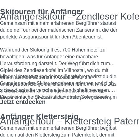
Erinnerungen in den Südtiroler Alpen zu sammeln.
Skitouren für Anfänger
Mach dich bereit für ein Abenteuer, das dir die
Anfängerskitour – Zendleser Kofe
Schönheit der Berge näherbringt!
Gemeinsam mit einem erfahrenen Bergführer startest
du deine Tour bei der malerischen Zanseralm, die der
perfekte Ausgangspunkt für dein Abenteuer ist.
Während der Skitour gilt es, 700 Höhenmeter zu
bewältigen, was für Anfänger eine machbare
Herausforderung darstellt. Der Weg führt dich zum
Gipfel des Zendleserkofel im Villnöstal, wo du mit
Mit der Unterstützung deines Bergführers wirst du die
einem atemberaubenden Ausblick auf die
Grundlagen des Skitourengehens erlernen und dich
umliegenden Berge der Dolomiten belohnt wirst. Das
sicher durch die verschneite Landschaft bewegen.
Skitourengehen für Anfänger bietet nicht nur die
Diese einfache Skitour ist die ideale Gelegenheit, um
Möglichkeit, die Technik des Aufstiegs zu erlernen,
Jetzt entdecken
deine Leidenschaft für das Skitourengehen zu
sondern auch die Schönheit der winterlichen Natur
entdecken und unvergessliche Momente in den
hautnah zu erleben.
Anfänger Klettersteig
Südtiroler Alpen zu erleben. Mach dich bereit für ein
Anfängertour – Klettersteig Pater
Abenteuer, das dir die Freude am Skitourenegehen
Gemeinsam mit einem erfahrenen Bergführer begibst
näherbringt!
du dich auf den Klettersteig zum Paternkofel, der mit