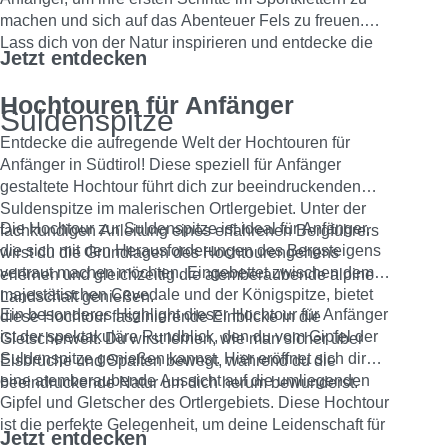
machen und sich auf das Abenteuer Fels zu freuen.
Lass dich von der Natur inspirieren und entdecke die
Jetzt entdecken
Faszination des Kletterns im Freien!
Hochtouren für Anfänger
Suldenspitze
Entdecke die aufregende Welt der Hochtouren für
Anfänger in Südtirol! Diese speziell für Anfänger
gestaltete Hochtour führt dich zur beeindruckenden
Suldenspitze im malerischen Ortlergebiet. Unter der
Die Hochtour zur Suldenspitze ist ideal für Anfänger,
fachkundigen Anleitung eines erfahrenen Bergführers
die sich mit den Herausforderungen des Bergsteigens
wirst du die Grundlagen des Hochtourengehens
vertraut machen möchten. Eingebettet zwischen dem
erlernen und gleichzeitig die atemberaubende alpine
majestätischen Cevedale und der Königspitze, bietet
Landschaft genießen.
Ein besonderes Highlight dieser Hochtour für Anfänger
diese Hochtour faszinierende Einblicke in die
ist der spektakuläre Rundblick, den du vom Gipfel der
Gletscherwelt. Du wirst lernen, wie man sicher über
Suldenspitze genießen kannst. Hier eröffnet sich dir
Eisbrüche und Spalten bewegt, während du die
eine atemberaubende Aussicht auf die umliegenden
beeindruckende Natur um dich herum bewunderst.
Gipfel und Gletscher des Ortlergebiets. Diese Hochtour
ist die perfekte Gelegenheit, um deine Leidenschaft für
Jetzt entdecken
das Bergsteigen zu entdecken und unvergessliche