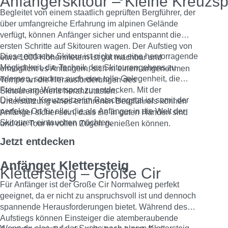
Anfängerskitour – Kleine Kreuzsp
Begleitet von einem staatlich geprüften Bergführer, der
über umfangreiche Erfahrung im alpinen Gelände
verfügt, können Anfänger sicher und entspannt die
ersten Schritte auf Skitouren wagen. Der Aufstieg von
Diese einfache Skitour ist nicht nur eine hervorragende
etwa 1000 Höhenmetern ist gut machbar und
Möglichkeit, die Technik des Skitourengehens zu
ermöglicht es Anfängern, sich in einem angenehmen
erlernen, sondern auch eine tolle Gelegenheit, die
Tempo an die Herausforderungen des
Freude am Wintersport zu entdecken. Mit der
Skitourengehens heranzutasten.
Die kleine Kreuzspitze im Ratschingstal ist somit der
Unterstützung eines erfahrenen Bergführers können
perfekte Ort für alle, die als Anfänger in die Welt der
Anfänger sicher sein, dass sie in guten Händen sind
Skitouren eintauchen möchten.
und die Tour in vollen Zügen genießen können.
Jetzt entdecken
Anfänger Klettersteig
Klettersteig – Große Cir
Für Anfänger ist der Große Cir Normalweg perfekt
geeignet, da er nicht zu anspruchsvoll ist und dennoch
spannende Herausforderungen bietet. Während des
Aufstiegs können Einsteiger die atemberaubende