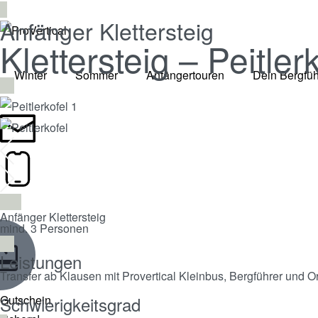
Anfänger Klettersteig
Klettersteig – Peitler
Winter
Sommer
Anfängertouren
Dein Bergfüh
Jetzt anfragen
Anfänger Klettersteig
mind. 3 Personen
Leistungen
Transfer ab Klausen mit Provertical Kleinbus, Bergführer und O
Schwierigkeitsgrad
Gutschein